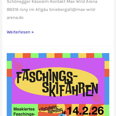
Schönegger Käsealm Kontakt Max Wild Arena
88316 Isny im Allgäu bniebergall@max-wild-
arena.de
Watersplash
Weiterlesen »
Contest
Felderhalde
Isny