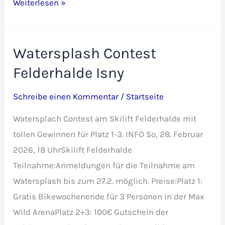
4.
Weiterlesen »
ASV
Menz
&
Watersplash Contest
Partner
Felderhalde Isny
Mini
Cup
Schreibe einen Kommentar
/
Startseite
2026
Watersplach Contest am Skilift Felderhalde mit
tollen Gewinnen für Platz 1-3. INFO So, 28. Februar
2026, 18 UhrSkilift Felderhalde
Teilnahme:Anmeldungen für die Teilnahme am
Watersplash bis zum 27.2. möglich. Preise:Platz 1:
Gratis Bikewochenende für 3 Personen in der Max
Wild ArenaPlatz 2+3: 100€ Gutschein der