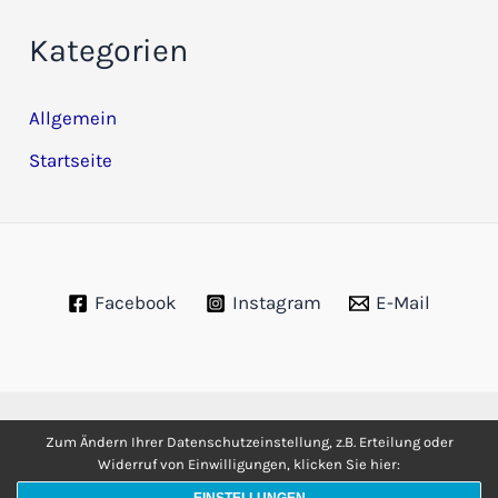
Kategorien
Allgemein
Startseite
Facebook
Instagram
E-Mail
Copyright © 2026 Förderverein Schneesport am Reithlift e.V. |
Zum Ändern Ihrer Datenschutzeinstellung, z.B. Erteilung oder
Widerruf von Einwilligungen, klicken Sie hier:
Datenschutz
|
Impressum