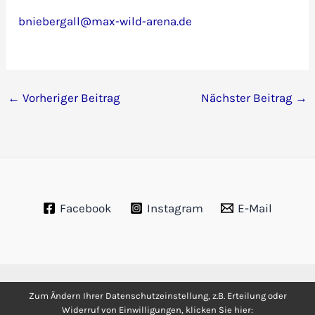
bniebergall@max-wild-arena.de
←
Vorheriger Beitrag
Nächster Beitrag
→
Facebook
Instagram
E-Mail
Copyright © 2026 Förderverein Schneesport am Reithlift e.V. |
Zum Ändern Ihrer Datenschutzeinstellung, z.B. Erteilung oder
Widerruf von Einwilligungen, klicken Sie hier:
Datenschutz
|
Impressum